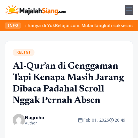
menu
ap hanya di YukBelajar.com. Mulai langkah suksesmu hari ini! • M
INFO
RELIGI
Al-Qur’an di Genggaman
Tapi Kenapa Masih Jarang
Dibaca Padahal Scroll
Nggak Pernah Absen
Nugroho
calendar_today
schedule
Feb 01, 2026
20:49
Author