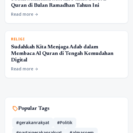
Quran di Bulan Ramadhan Tahun Ini
Read more
arrow_forward
RELIGI
Sudahkah Kita Menjaga Adab dalam
Membaca Al Quran di Tengah Kemudahan
Digital
Read more
arrow_forward
sell
Popular Tags
#gerakanrakyat
#Politik
#partaigerakanrakyat
#almasoem