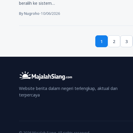
beralih ke sistem…
By Nugroho
•
10/06/2026
Paginasi
1
2
3
pos
Page
Page
Pa
Website berita dalam negeri terlengkap, aktual dan
terpercaya
© 2026 Majalah Siang. All rights reserved.