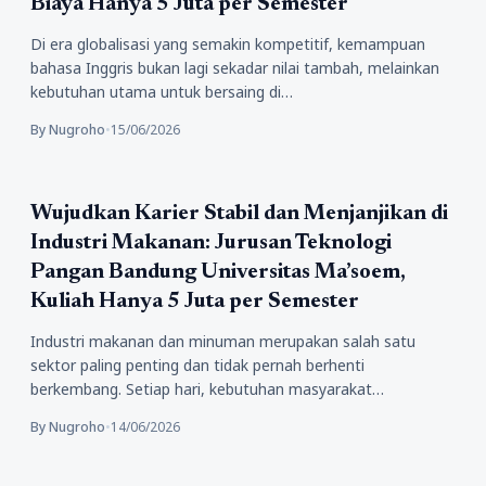
Biaya Hanya 5 Juta per Semester
Di era globalisasi yang semakin kompetitif, kemampuan
bahasa Inggris bukan lagi sekadar nilai tambah, melainkan
kebutuhan utama untuk bersaing di…
By Nugroho
•
15/06/2026
Pendidikan
Wujudkan Karier Stabil dan Menjanjikan di
Industri Makanan: Jurusan Teknologi
Pangan Bandung Universitas Ma’soem,
Kuliah Hanya 5 Juta per Semester
Industri makanan dan minuman merupakan salah satu
sektor paling penting dan tidak pernah berhenti
berkembang. Setiap hari, kebutuhan masyarakat
terhadap…
By Nugroho
•
14/06/2026