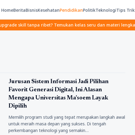
Home
Berita
Bisnis
Kesehatan
Pendidikan
Politik
Teknologi
Tips Trik
skill tanpa ribet? Temukan kelas seru dan materi lengkap hanya d
Pendidikan
Jurusan Sistem Informasi Jadi Pilihan
Favorit Generasi Digital, Ini Alasan
Mengapa Universitas Ma’soem Layak
Dipilih
Memilih program studi yang tepat merupakan langkah awal
untuk meraih masa depan yang sukses. Di tengah
perkembangan teknologi yang semakin…