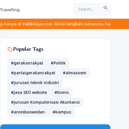
search
Travelling
i YukBelajar.com. Mulai langkah suksesmu hari ini! • Mau lulus? L
sell
Popular Tags
#gerakanrakyat
#Politik
#partaigerakanrakyat
#almasoem
#Jurusan teknik industri
#jasa SEO website
#bisnis
#jurusan Komputerisasi Akuntansi
#aniesbaswedan
#kampus