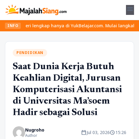
menu
i lengkap hanya di YukBelajar.com. Mulai langkah suksesmu hari i
INFO
PENDIDIKAN
Saat Dunia Kerja Butuh
Keahlian Digital, Jurusan
Komputerisasi Akuntansi
di Universitas Ma’soem
Hadir sebagai Solusi
Nugroho
calendar_today
schedule
Jul 03, 2026
15:26
Author