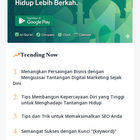
trending_up
Trending Now
1
Menangkan Persaingan Bisnis dengan
Menguasai Tantangan Digital Marketing Sejak
Dini
2
Tips Membangun Kepercayaan Diri yang Tinggi
untuk Menghadapi Tantangan Hidup
3
Tips dan Trik untuk Memaksimalkan SEO Anda
4
Semangat Sukses dengan Kunci “{keyword}”