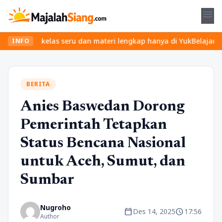
menu
kan kelas seru dan materi lengkap hanya di YukBelajar.com. Mulai
INFO
BERITA
Anies Baswedan Dorong
Pemerintah Tetapkan
Status Bencana Nasional
untuk Aceh, Sumut, dan
Sumbar
Nugroho
calendar_today
schedule
Des 14, 2025
17:56
Author