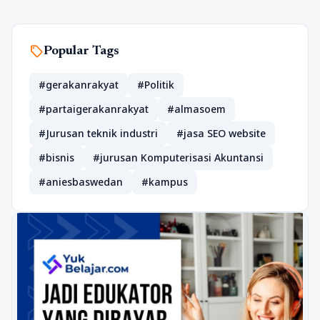
sell
Popular Tags
#gerakanrakyat
#Politik
#partaigerakanrakyat
#almasoem
#Jurusan teknik industri
#jasa SEO website
#bisnis
#jurusan Komputerisasi Akuntansi
#aniesbaswedan
#kampus