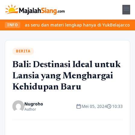
menu
 kelas seru dan materi lengkap hanya di YukBelajar.com. Mulai la
INFO
BERITA
Bali: Destinasi Ideal untuk
Lansia yang Menghargai
Kehidupan Baru
Nugroho
calendar_today
schedule
Mei 05, 2024
10:33
Author