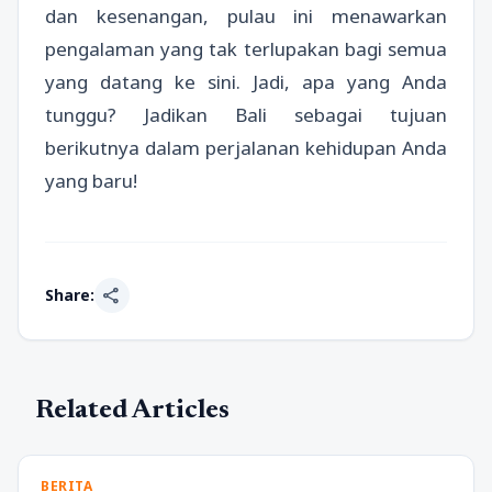
dan kesenangan, pulau ini menawarkan
pengalaman yang tak terlupakan bagi semua
yang datang ke sini. Jadi, apa yang Anda
tunggu? Jadikan Bali sebagai tujuan
berikutnya dalam perjalanan kehidupan Anda
yang baru!
share
Share:
Related Articles
BERITA