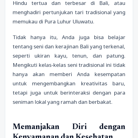
Hindu tertua dan terbesar di Bali, atau
menghadiri pertunjukan tari tradisional yang
memukau di Pura Luhur Uluwatu.
Tidak hanya itu, Anda juga bisa belajar
tentang seni dan kerajinan Bali yang terkenal,
seperti ukiran kayu, tenun, dan patung.
Mengikuti kelas-kelas seni tradisional ini tidak
hanya akan memberi Anda kesempatan
untuk mengembangkan kreativitas baru,
tetapi juga untuk berinteraksi dengan para
seniman lokal yang ramah dan berbakat.
Memanjakan Diri dengan
Kenyamanan dan Kesehatan