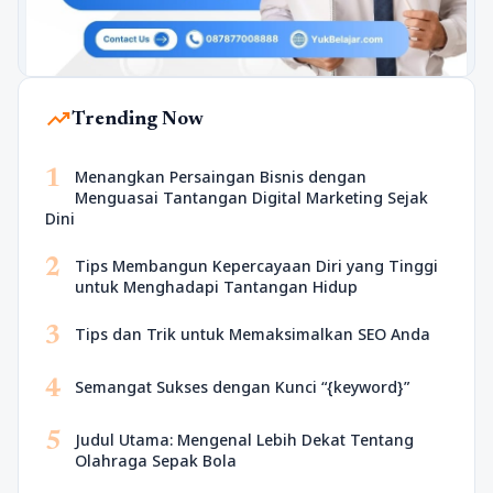
trending_up
Trending Now
1
Menangkan Persaingan Bisnis dengan
Menguasai Tantangan Digital Marketing Sejak
Dini
2
Tips Membangun Kepercayaan Diri yang Tinggi
untuk Menghadapi Tantangan Hidup
3
Tips dan Trik untuk Memaksimalkan SEO Anda
4
Semangat Sukses dengan Kunci “{keyword}”
5
Judul Utama: Mengenal Lebih Dekat Tentang
Olahraga Sepak Bola