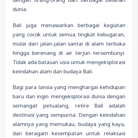
dunia.
Bali juga menawarkan berbagai kegiatan
yang cocok untuk semua tingkat kebugaran,
mulai dari jalan-jalan santai di alam terbuka
hingga berenang di air terjun tersembunyi.
Tidak ada batasan usia untuk mengeksplorasi
keindahan alam dan budaya Bali.
Bagi para lansia yang menghargai kehidupan
baru dan ingin mengeksplorasi dunia dengan
semangat petualang, retire Bali adalah
destinasi yang sempurna. Dengan keindahan
alamnya yang memukau, budaya yang kaya,
dan beragam kesempatan untuk relaksasi