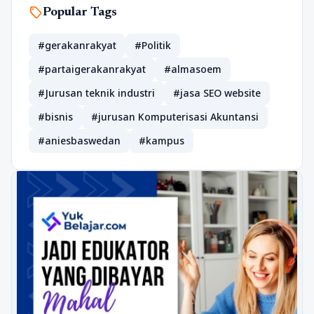
sell
Popular Tags
#gerakanrakyat
#Politik
#partaigerakanrakyat
#almasoem
#Jurusan teknik industri
#jasa SEO website
#bisnis
#jurusan Komputerisasi Akuntansi
#aniesbaswedan
#kampus