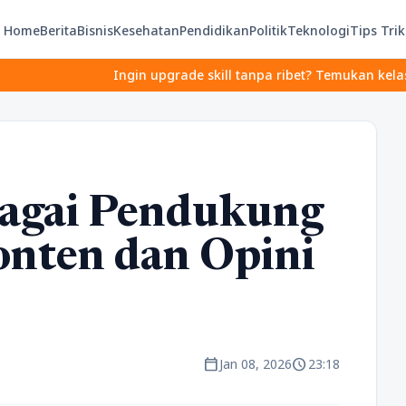
Home
Berita
Bisnis
Kesehatan
Pendidikan
Politik
Teknologi
Tips Trik
Ingin upgrade skill tanpa ribet? Temukan kelas seru dan materi
bagai Pendukung
onten dan Opini
calendar_today
schedule
Jan 08, 2026
23:18