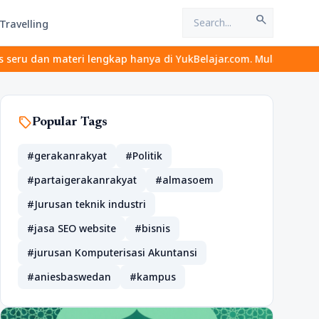
search
Travelling
 lengkap hanya di YukBelajar.com. Mulai langkah suksesmu hari in
sell
Popular Tags
#gerakanrakyat
#Politik
#partaigerakanrakyat
#almasoem
#Jurusan teknik industri
#jasa SEO website
#bisnis
#jurusan Komputerisasi Akuntansi
#aniesbaswedan
#kampus