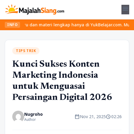
menu
 seru dan materi lengkap hanya di YukBelajar.com. Mulai langkah 
INFO
TIPS TRIK
Kunci Sukses Konten
Marketing Indonesia
untuk Menguasai
Persaingan Digital 2026
Nugroho
calendar_today
schedule
Nov 21, 2025
02:26
Author