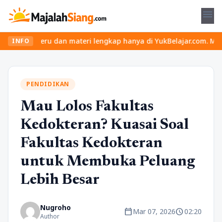
menu
s seru dan materi lengkap hanya di YukBelajar.com. Mulai langkah
INFO
PENDIDIKAN
Mau Lolos Fakultas
Kedokteran? Kuasai Soal
Fakultas Kedokteran
untuk Membuka Peluang
Lebih Besar
Nugroho
calendar_today
schedule
Mar 07, 2026
02:20
Author