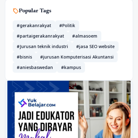
sell
Popular Tags
#gerakanrakyat
#Politik
#partaigerakanrakyat
#almasoem
#Jurusan teknik industri
#jasa SEO website
#bisnis
#jurusan Komputerisasi Akuntansi
#aniesbaswedan
#kampus