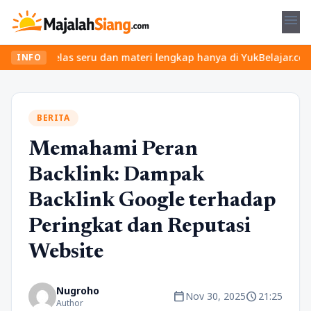
menu
n kelas seru dan materi lengkap hanya di YukBelajar.com. Mulai la
INFO
BERITA
Memahami Peran
Backlink: Dampak
Backlink Google terhadap
Peringkat dan Reputasi
Website
Nugroho
calendar_today
schedule
Nov 30, 2025
21:25
Author