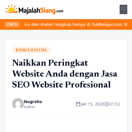
menu
s seru dan materi lengkap hanya di YukBelajar.com. Mulai langkah 
INFO
BISNIS DIGITAL
Naikkan Peringkat
Website Anda dengan Jasa
SEO Website Profesional
Nugroho
calendar_today
schedule
Jan 15, 2026
01:52
Author