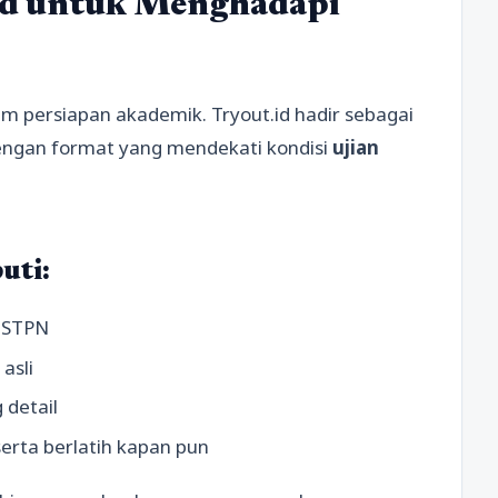
id untuk Menghadapi
am persiapan akademik. Tryout.id hadir sebagai
engan format yang mendekati kondisi
ujian
uti:
s STPN
asli
 detail
erta berlatih kapan pun