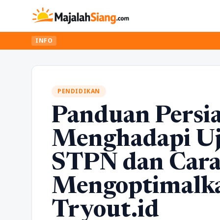
INFO
PENDIDIKAN
Panduan Persi
Menghadapi U
STPN dan Car
Mengoptimalka
Tryout.id