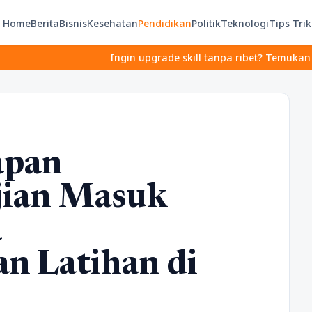
Home
Berita
Bisnis
Kesehatan
Pendidikan
Politik
Teknologi
Tips Trik
Ingin upgrade skill tanpa ribet? Temukan kelas seru dan 
apan
jian Masuk
a
n Latihan di