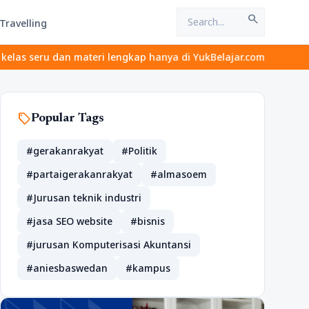
search
Travelling
materi lengkap hanya di YukBelajar.com. Mulai langkah suksesmu ha
sell
Popular Tags
#gerakanrakyat
#Politik
#partaigerakanrakyat
#almasoem
#Jurusan teknik industri
#jasa SEO website
#bisnis
#jurusan Komputerisasi Akuntansi
#aniesbaswedan
#kampus