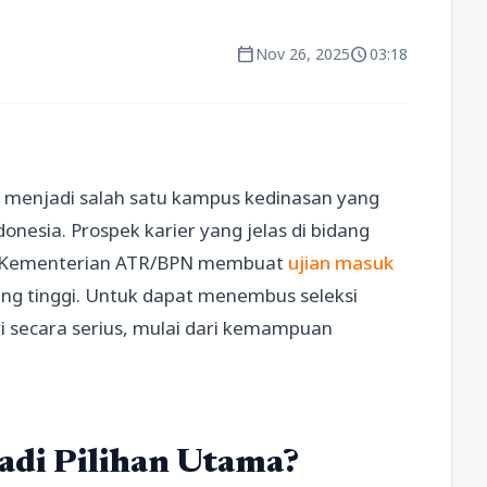
calendar_today
schedule
Nov 26, 2025
03:18
) menjadi salah satu kampus kedinasan yang
donesia. Prospek karier yang jelas di bidang
a Kementerian ATR/BPN membuat
ujian masuk
ang tinggi. Untuk dapat menembus seleksi
i secara serius, mulai dari kemampuan
di Pilihan Utama?