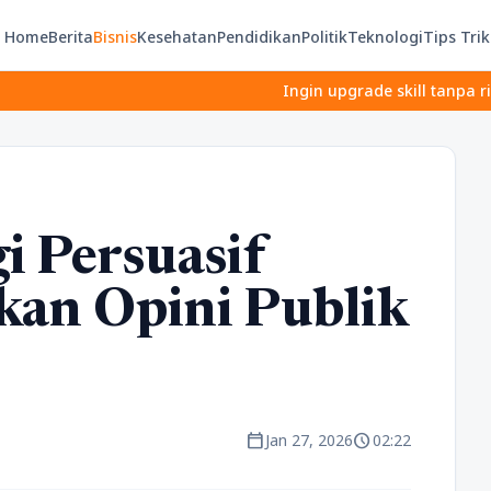
Home
Berita
Bisnis
Kesehatan
Pendidikan
Politik
Teknologi
Tips Trik
Ingin upgrade skill tanpa ribet? Temukan 
i Persuasif
an Opini Publik
calendar_today
schedule
Jan 27, 2026
02:22