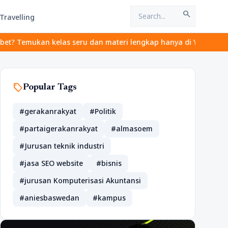
search
Travelling
kelas seru dan materi lengkap hanya di YukBelajar.com. Mulai lan
sell
Popular Tags
#gerakanrakyat
#Politik
#partaigerakanrakyat
#almasoem
#Jurusan teknik industri
#jasa SEO website
#bisnis
#jurusan Komputerisasi Akuntansi
#aniesbaswedan
#kampus