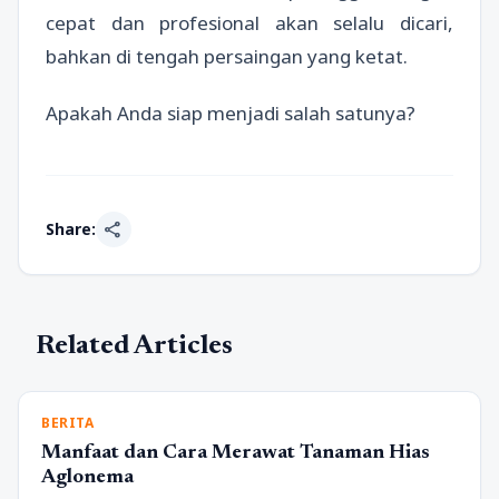
cepat dan profesional akan selalu dicari,
bahkan di tengah persaingan yang ketat.
Apakah Anda siap menjadi salah satunya?
share
Share:
Related Articles
BERITA
Manfaat dan Cara Merawat Tanaman Hias
Aglonema