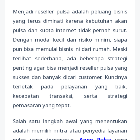
Menjadi reseller pulsa adalah peluang bisnis
yang terus diminati karena kebutuhan akan
pulsa dan kuota internet tidak pernah surut.
Dengan modal kecil dan risiko minim, siapa
pun bisa memulai bisnis ini dari rumah. Meski
terlihat sederhana, ada beberapa strategi
penting agar bisa menjadi reseller pulsa yang
sukses dan banyak dicari customer. Kuncinya
terletak pada pelayanan yang baik,
kecepatan transaksi, serta strategi
pemasaran yang tepat.
Salah satu langkah awal yang menentukan
adalah memilih mitra atau penyedia layanan
pulsa yang terpercaya.
Agen Pulsa
yang