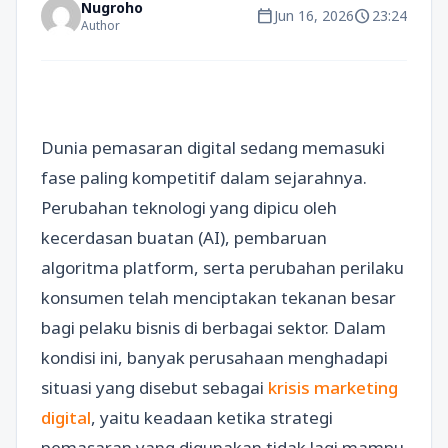
Nugroho
calendar_today
schedule
Jun 16, 2026
23:24
Author
Dunia pemasaran digital sedang memasuki
fase paling kompetitif dalam sejarahnya.
Perubahan teknologi yang dipicu oleh
kecerdasan buatan (AI), pembaruan
algoritma platform, serta perubahan perilaku
konsumen telah menciptakan tekanan besar
bagi pelaku bisnis di berbagai sektor. Dalam
kondisi ini, banyak perusahaan menghadapi
situasi yang disebut sebagai
krisis marketing
digital
, yaitu keadaan ketika strategi
pemasaran yang digunakan tidak lagi mampu