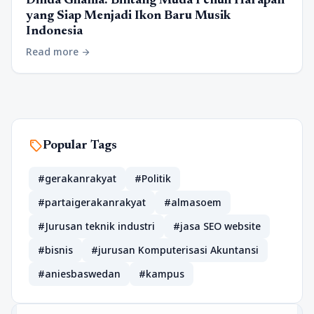
Dinda Ghania: Bintang Muda Penuh Harapan
yang Siap Menjadi Ikon Baru Musik
Indonesia
Read more
arrow_forward
sell
Popular Tags
#gerakanrakyat
#Politik
#partaigerakanrakyat
#almasoem
#Jurusan teknik industri
#jasa SEO website
#bisnis
#jurusan Komputerisasi Akuntansi
#aniesbaswedan
#kampus