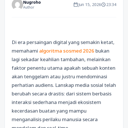
Nugroho
calendar_today
schedule
Jun 15, 2026
23:34
Author
Di era persaingan digital yang semakin ketat,
memahami
algoritma sosmed 2026
bukan
lagi sekadar keahlian tambahan, melainkan
faktor penentu utama apakah sebuah konten
akan tenggelam atau justru mendominasi
perhatian audiens. Lanskap media sosial telah
berubah secara drastis: dari sistem berbasis
interaksi sederhana menjadi ekosistem
kecerdasan buatan yang mampu
menganalisis perilaku manusia secara
mendalam dan real-time.