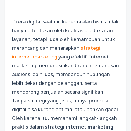
Di era digital saat ini, keberhasilan bisnis tidak
hanya ditentukan oleh kualitas produk atau
layanan, tetapi juga oleh kemampuan untuk
merancang dan menerapkan
strategi
internet marketing
yang efektif. Internet
marketing memungkinkan brand menjangkau
audiens lebih luas, membangun hubungan
lebih dekat dengan pelanggan, serta
mendorong penjualan secara signifikan.
Tanpa strategi yang jelas, upaya promosi
digital bisa kurang optimal atau bahkan gagal.
Oleh karena itu, memahami langkah-langkah
praktis dalam
strategi internet marketing