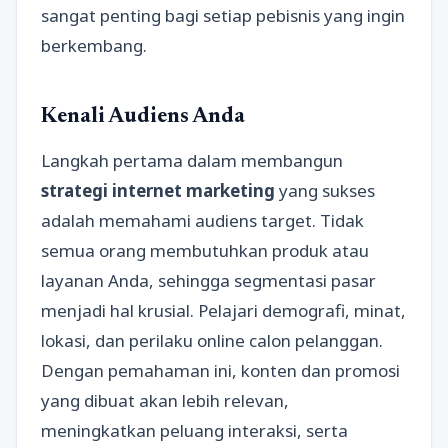
sangat penting bagi setiap pebisnis yang ingin
berkembang.
Kenali Audiens Anda
Langkah pertama dalam membangun
strategi internet marketing
yang sukses
adalah memahami audiens target. Tidak
semua orang membutuhkan produk atau
layanan Anda, sehingga segmentasi pasar
menjadi hal krusial. Pelajari demografi, minat,
lokasi, dan perilaku online calon pelanggan.
Dengan pemahaman ini, konten dan promosi
yang dibuat akan lebih relevan,
meningkatkan peluang interaksi, serta