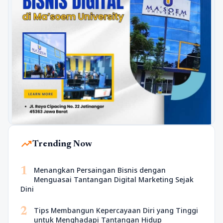
trending_up
Trending Now
1
Menangkan Persaingan Bisnis dengan
Menguasai Tantangan Digital Marketing Sejak
Dini
2
Tips Membangun Kepercayaan Diri yang Tinggi
untuk Menghadapi Tantangan Hidup