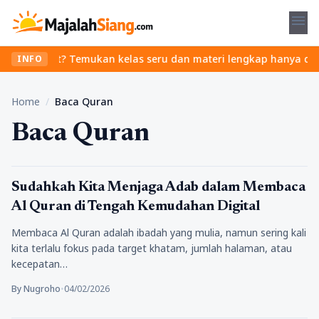
menu
anpa ribet? Temukan kelas seru dan materi lengkap hanya di YukBe
INFO
Home
/
Baca Quran
Baca Quran
Religi
Sudahkah Kita Menjaga Adab dalam Membaca
Al Quran di Tengah Kemudahan Digital
Membaca Al Quran adalah ibadah yang mulia, namun sering kali
kita terlalu fokus pada target khatam, jumlah halaman, atau
kecepatan…
By Nugroho
•
04/02/2026