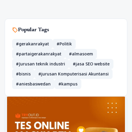
sell
Popular Tags
#gerakanrakyat
#Politik
#partaigerakanrakyat
#almasoem
#Jurusan teknik industri
#jasa SEO website
#bisnis
#jurusan Komputerisasi Akuntansi
#aniesbaswedan
#kampus