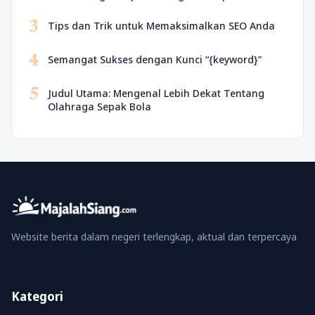
3
Tips dan Trik untuk Memaksimalkan SEO Anda
4
Semangat Sukses dengan Kunci “{keyword}”
5
Judul Utama: Mengenal Lebih Dekat Tentang
Olahraga Sepak Bola
Website berita dalam negeri terlengkap, aktual dan terpercaya
Kategori