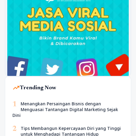
trending_up
Trending Now
1
Menangkan Persaingan Bisnis dengan
Menguasai Tantangan Digital Marketing Sejak
Dini
2
Tips Membangun Kepercayaan Diri yang Tinggi
untuk Menghadapi Tantangan Hidup