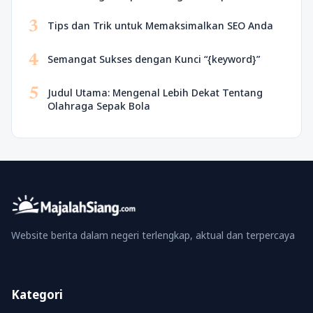
3
Tips dan Trik untuk Memaksimalkan SEO Anda
4
Semangat Sukses dengan Kunci “{keyword}”
5
Judul Utama: Mengenal Lebih Dekat Tentang
Olahraga Sepak Bola
Website berita dalam negeri terlengkap, aktual dan terpercaya
Kategori