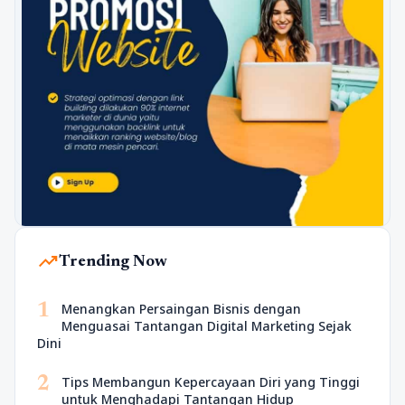
trending_up
Trending Now
1
Menangkan Persaingan Bisnis dengan
Menguasai Tantangan Digital Marketing Sejak
Dini
2
Tips Membangun Kepercayaan Diri yang Tinggi
untuk Menghadapi Tantangan Hidup