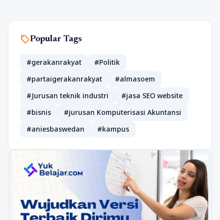
sell
Popular Tags
#gerakanrakyat
#Politik
#partaigerakanrakyat
#almasoem
#Jurusan teknik industri
#jasa SEO website
#bisnis
#jurusan Komputerisasi Akuntansi
#aniesbaswedan
#kampus