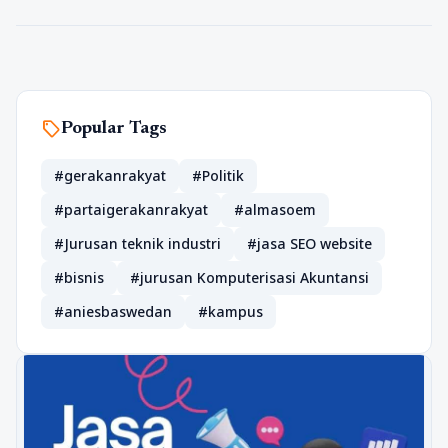
sell
Popular Tags
#gerakanrakyat
#Politik
#partaigerakanrakyat
#almasoem
#Jurusan teknik industri
#jasa SEO website
#bisnis
#jurusan Komputerisasi Akuntansi
#aniesbaswedan
#kampus