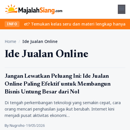
menu
 tanpa ribet? Temukan kelas seru dan materi lengkap hanya di Yuk
INFO
Home
/
Ide Jualan Online
Ide Jualan Online
Tips Trik
Jangan Lewatkan Peluang Ini: Ide Jualan
Online Paling Efektif untuk Membangun
Bisnis Untung Besar dari Nol
Di tengah perkembangan teknologi yang semakin cepat, cara
orang mencari penghasilan juga ikut berubah. Internet kini
menjadi pusat aktivitas ekonomi…
By Nugroho
•
19/05/2026