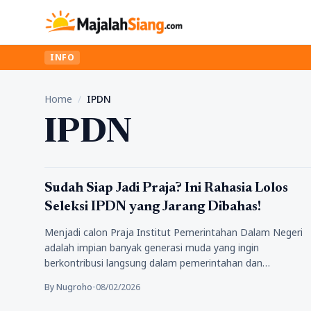
INFO
Home
/
IPDN
IPDN
Tips Trik
Sudah Siap Jadi Praja? Ini Rahasia Lolos
Seleksi IPDN yang Jarang Dibahas!
Menjadi calon Praja Institut Pemerintahan Dalam Negeri
adalah impian banyak generasi muda yang ingin
berkontribusi langsung dalam pemerintahan dan
pelayanan…
By Nugroho
•
08/02/2026