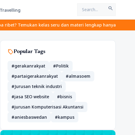
search
Travelling
? Temukan kelas seru dan materi lengkap hanya di YukBelajar.com.
sell
Popular Tags
#gerakanrakyat
#Politik
#partaigerakanrakyat
#almasoem
#Jurusan teknik industri
#jasa SEO website
#bisnis
#jurusan Komputerisasi Akuntansi
#aniesbaswedan
#kampus