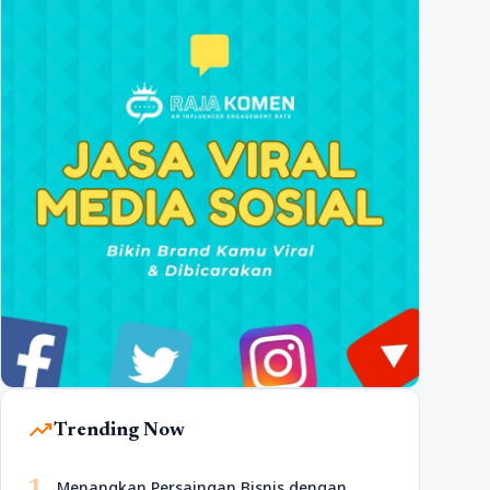
trending_up
Trending Now
Menangkan Persaingan Bisnis dengan