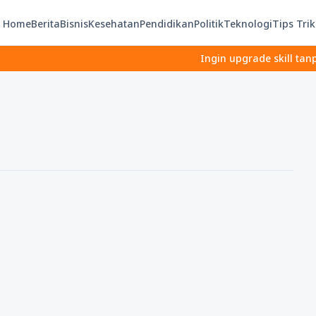
Home
Berita
Bisnis
Kesehatan
Pendidikan
Politik
Teknologi
Tips Trik
Ingin upgrade skill tanpa ribet