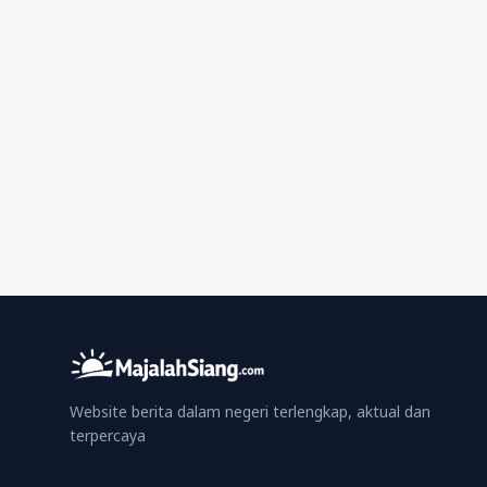
Website berita dalam negeri terlengkap, aktual dan
terpercaya