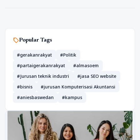
sell
Popular Tags
#gerakanrakyat
#Politik
#partaigerakanrakyat
#almasoem
#Jurusan teknik industri
#jasa SEO website
#bisnis
#jurusan Komputerisasi Akuntansi
#aniesbaswedan
#kampus