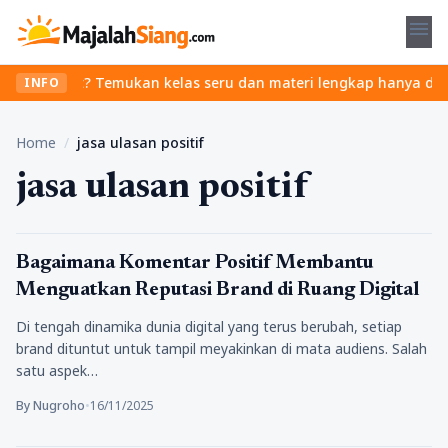
menu
tanpa ribet? Temukan kelas seru dan materi lengkap hanya di YukBe
INFO
Home
/
jasa ulasan positif
jasa ulasan positif
Aplikasi
Bagaimana Komentar Positif Membantu
Menguatkan Reputasi Brand di Ruang Digital
Di tengah dinamika dunia digital yang terus berubah, setiap
brand dituntut untuk tampil meyakinkan di mata audiens. Salah
satu aspek…
By Nugroho
•
16/11/2025