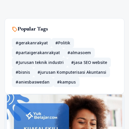
sell
Popular Tags
#gerakanrakyat
#Politik
#partaigerakanrakyat
#almasoem
#Jurusan teknik industri
#jasa SEO website
#bisnis
#jurusan Komputerisasi Akuntansi
#aniesbaswedan
#kampus