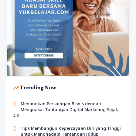
trending_up
Trending Now
1
Menangkan Persaingan Bisnis dengan
Menguasai Tantangan Digital Marketing Sejak
Dini
2
Tips Membangun Kepercayaan Diri yang Tinggi
untuk Menghadapi Tantangan Hidup