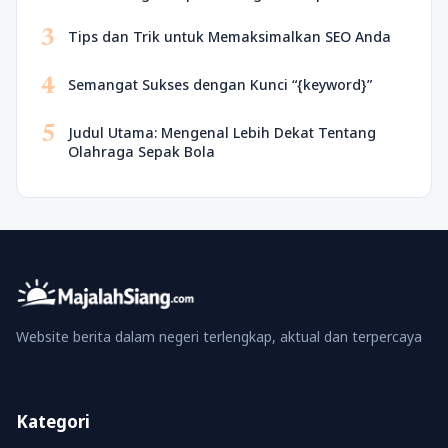
3
Tips dan Trik untuk Memaksimalkan SEO Anda
4
Semangat Sukses dengan Kunci “{keyword}”
5
Judul Utama: Mengenal Lebih Dekat Tentang
Olahraga Sepak Bola
Website berita dalam negeri terlengkap, aktual dan terpercaya
Kategori