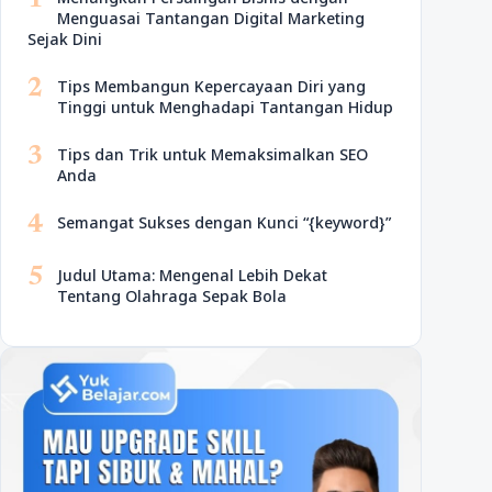
1
Menguasai Tantangan Digital Marketing
Sejak Dini
2
Tips Membangun Kepercayaan Diri yang
Tinggi untuk Menghadapi Tantangan Hidup
3
Tips dan Trik untuk Memaksimalkan SEO
Anda
4
Semangat Sukses dengan Kunci “{keyword}”
5
Judul Utama: Mengenal Lebih Dekat
Tentang Olahraga Sepak Bola