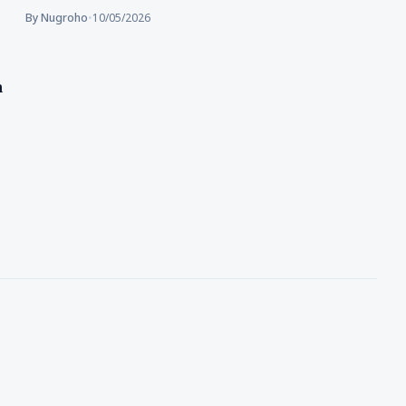
By Nugroho
•
10/05/2026
n