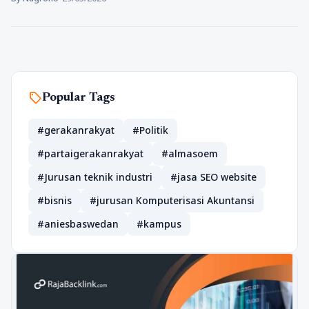
sell
Popular Tags
#gerakanrakyat
#Politik
#partaigerakanrakyat
#almasoem
#Jurusan teknik industri
#jasa SEO website
#bisnis
#jurusan Komputerisasi Akuntansi
#aniesbaswedan
#kampus