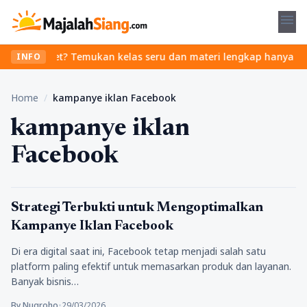
menu
 tanpa ribet? Temukan kelas seru dan materi lengkap hanya di Yuk
INFO
Home
/
kampanye iklan Facebook
kampanye iklan
Facebook
Artikel
Strategi Terbukti untuk Mengoptimalkan
Kampanye Iklan Facebook
Di era digital saat ini, Facebook tetap menjadi salah satu
platform paling efektif untuk memasarkan produk dan layanan.
Banyak bisnis…
By Nugroho
•
29/03/2026