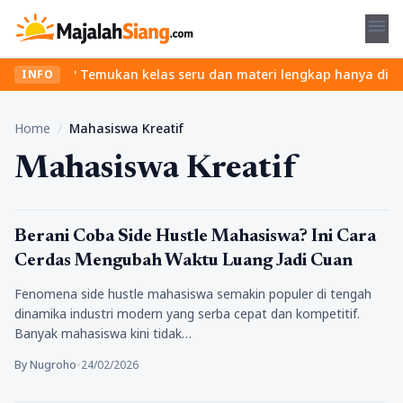
menu
npa ribet? Temukan kelas seru dan materi lengkap hanya di YukBel
INFO
Home
/
Mahasiswa Kreatif
Mahasiswa Kreatif
Tips Trik
Berani Coba Side Hustle Mahasiswa? Ini Cara
Cerdas Mengubah Waktu Luang Jadi Cuan
Fenomena side hustle mahasiswa semakin populer di tengah
dinamika industri modern yang serba cepat dan kompetitif.
Banyak mahasiswa kini tidak…
By Nugroho
•
24/02/2026