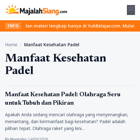
menu
s seru dan materi lengkap hanya di YukBelajar.com. Mulai langkah
INFO
Home
/
Manfaat Kesehatan Padel
Manfaat Kesehatan
Padel
Kesehatan
Manfaat Kesehatan Padel: Olahraga Seru
untuk Tubuh dan Pikiran
Apakah Anda sedang mencari olahraga yang menyenangkan,
menantang, dan bermanfaat bagi kesehatan? Padel adalah
pilihan tepat. Olahraga raket yang kini…
By Nugroho
•
14/03/2026