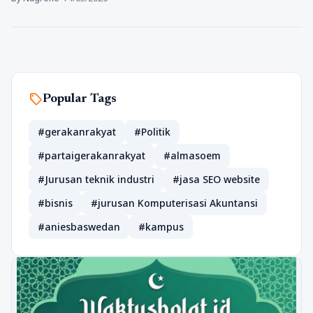
sell
Popular Tags
#gerakanrakyat
#Politik
#partaigerakanrakyat
#almasoem
#Jurusan teknik industri
#jasa SEO website
#bisnis
#jurusan Komputerisasi Akuntansi
#aniesbaswedan
#kampus