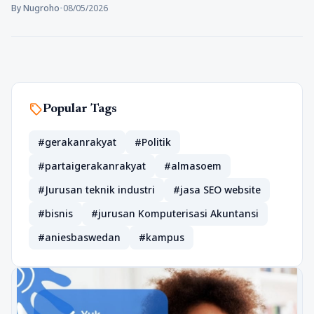
By Nugroho
•
08/05/2026
sell
Popular Tags
#gerakanrakyat
#Politik
#partaigerakanrakyat
#almasoem
#Jurusan teknik industri
#jasa SEO website
#bisnis
#jurusan Komputerisasi Akuntansi
#aniesbaswedan
#kampus