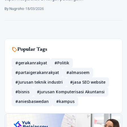
By Nugroho
•
18/03/2026
sell
Popular Tags
#gerakanrakyat
#Politik
#partaigerakanrakyat
#almasoem
#Jurusan teknik industri
#jasa SEO website
#bisnis
#jurusan Komputerisasi Akuntansi
#aniesbaswedan
#kampus