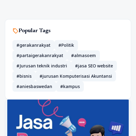
sell
Popular Tags
#gerakanrakyat
#Politik
#partaigerakanrakyat
#almasoem
#Jurusan teknik industri
#jasa SEO website
#bisnis
#jurusan Komputerisasi Akuntansi
#aniesbaswedan
#kampus