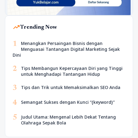
trending_up
Trending Now
1
Menangkan Persaingan Bisnis dengan
Menguasai Tantangan Digital Marketing Sejak
Dini
2
Tips Membangun Kepercayaan Diri yang Tinggi
untuk Menghadapi Tantangan Hidup
3
Tips dan Trik untuk Memaksimalkan SEO Anda
4
Semangat Sukses dengan Kunci “{keyword}”
5
Judul Utama: Mengenal Lebih Dekat Tentang
Olahraga Sepak Bola