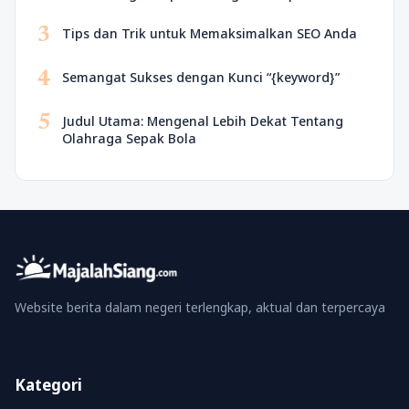
3
Tips dan Trik untuk Memaksimalkan SEO Anda
4
Semangat Sukses dengan Kunci “{keyword}”
5
Judul Utama: Mengenal Lebih Dekat Tentang
Olahraga Sepak Bola
Website berita dalam negeri terlengkap, aktual dan terpercaya
Kategori