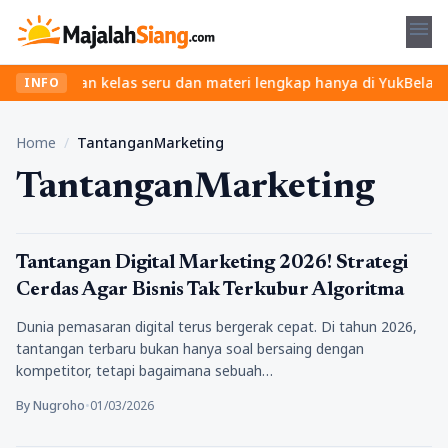
menu
et? Temukan kelas seru dan materi lengkap hanya di YukBelajar.co
INFO
Home
/
TantanganMarketing
TantanganMarketing
Tips Trik
Tantangan Digital Marketing 2026! Strategi
Cerdas Agar Bisnis Tak Terkubur Algoritma
Dunia pemasaran digital terus bergerak cepat. Di tahun 2026,
tantangan terbaru bukan hanya soal bersaing dengan
kompetitor, tetapi bagaimana sebuah…
By Nugroho
•
01/03/2026