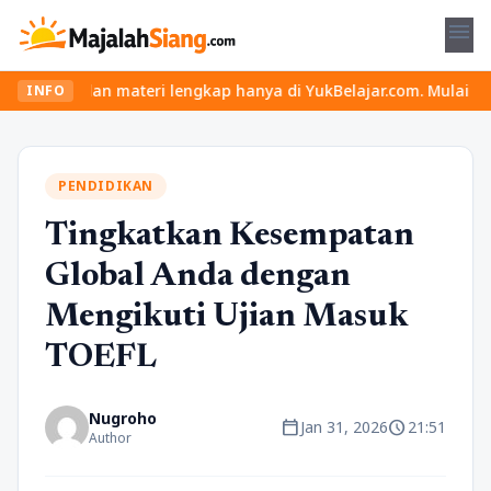
menu
ru dan materi lengkap hanya di YukBelajar.com. Mulai langkah suk
INFO
PENDIDIKAN
Tingkatkan Kesempatan
Global Anda dengan
Mengikuti Ujian Masuk
TOEFL
Nugroho
calendar_today
schedule
Jan 31, 2026
21:51
Author