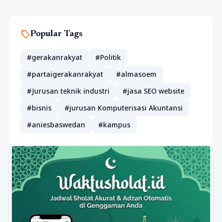
sell
Popular Tags
#gerakanrakyat
#Politik
#partaigerakanrakyat
#almasoem
#Jurusan teknik industri
#jasa SEO website
#bisnis
#jurusan Komputerisasi Akuntansi
#aniesbaswedan
#kampus