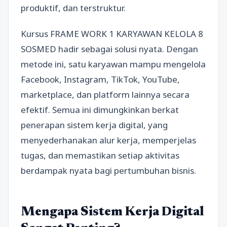
produktif, dan terstruktur.
Kursus FRAME WORK 1 KARYAWAN KELOLA 8
SOSMED hadir sebagai solusi nyata. Dengan
metode ini, satu karyawan mampu mengelola
Facebook, Instagram, TikTok, YouTube,
marketplace, dan platform lainnya secara
efektif. Semua ini dimungkinkan berkat
penerapan sistem kerja digital, yang
menyederhanakan alur kerja, memperjelas
tugas, dan memastikan setiap aktivitas
berdampak nyata bagi pertumbuhan bisnis.
Mengapa Sistem Kerja Digital