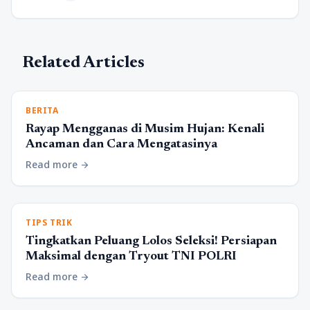
Related Articles
BERITA
Rayap Mengganas di Musim Hujan: Kenali
Ancaman dan Cara Mengatasinya
Read more
arrow_forward
TIPS TRIK
Tingkatkan Peluang Lolos Seleksi! Persiapan
Maksimal dengan Tryout TNI POLRI
Read more
arrow_forward