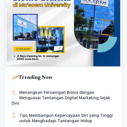
trending_up
Trending Now
1
Menangkan Persaingan Bisnis dengan
Menguasai Tantangan Digital Marketing Sejak
Dini
2
Tips Membangun Kepercayaan Diri yang Tinggi
untuk Menghadapi Tantangan Hidup