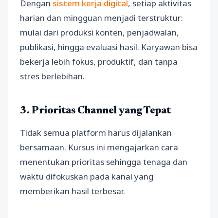
Dengan
sistem kerja digital
, setiap aktivitas
harian dan mingguan menjadi terstruktur:
mulai dari produksi konten, penjadwalan,
publikasi, hingga evaluasi hasil. Karyawan bisa
bekerja lebih fokus, produktif, dan tanpa
stres berlebihan.
3. Prioritas Channel yang Tepat
Tidak semua platform harus dijalankan
bersamaan. Kursus ini mengajarkan cara
menentukan prioritas sehingga tenaga dan
waktu difokuskan pada kanal yang
memberikan hasil terbesar.