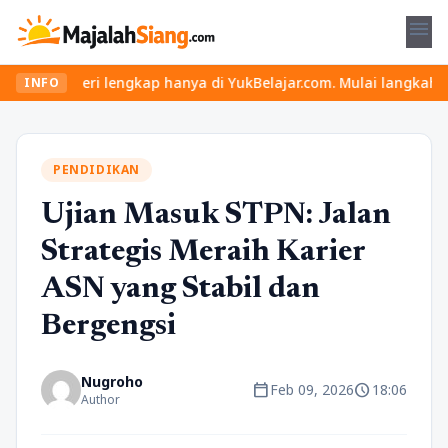
menu
eri lengkap hanya di YukBelajar.com. Mulai langkah suksesmu hari
INFO
PENDIDIKAN
Ujian Masuk STPN: Jalan
Strategis Meraih Karier
ASN yang Stabil dan
Bergengsi
Nugroho
calendar_today
schedule
Feb 09, 2026
18:06
Author