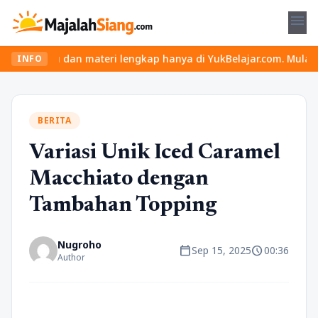
menu
ru dan materi lengkap hanya di YukBelajar.com. Mulai langkah suk
INFO
BERITA
Variasi Unik Iced Caramel
Macchiato dengan
Tambahan Topping
Nugroho
calendar_today
schedule
Sep 15, 2025
00:36
Author