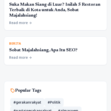
Suka Makan Siang di Luar? Inilah 5 Restoran
Terbaik di Kota untuk Anda, Sobat
Majalahsiang!
Read more
arrow_forward
BERITA
Sobat Majalahsiang, Apa Itu SEO?
Read more
arrow_forward
sell
Popular Tags
#gerakanrakyat
#Politik
#partaigerakanrakyat
#almasoem