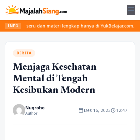
menu
 seru dan materi lengkap hanya di YukBelajar.com. Mulai langkah 
INFO
BERITA
Menjaga Kesehatan
Mental di Tengah
Kesibukan Modern
Nugroho
calendar_today
schedule
Des 16, 2023
12:47
Author