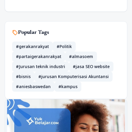
sell
Popular Tags
#gerakanrakyat
#Politik
#partaigerakanrakyat
#almasoem
#Jurusan teknik industri
#jasa SEO website
#bisnis
#jurusan Komputerisasi Akuntansi
#aniesbaswedan
#kampus