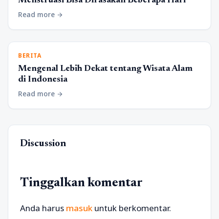
Menstruasi Bisa Dirasakan Beberapa Hari
Read more
arrow_forward
BERITA
Mengenal Lebih Dekat tentang Wisata Alam
di Indonesia
Read more
arrow_forward
Discussion
Tinggalkan komentar
Anda harus
masuk
untuk berkomentar.