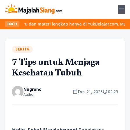
menu
 seru dan materi lengkap hanya di YukBelajar.com. Mulai langkah s
INFO
BERITA
7 Tips untuk Menjaga
Kesehatan Tubuh
Nugroho
calendar_today
schedule
Des 21, 2023
02:25
Author
Hello, Sobat Majalahsiang!
Bagaimana