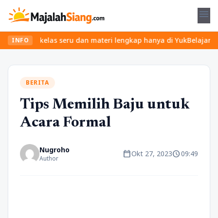
menu
an kelas seru dan materi lengkap hanya di YukBelajar.com. Mulai 
INFO
BERITA
Tips Memilih Baju untuk
Acara Formal
Nugroho
calendar_today
schedule
Okt 27, 2023
09:49
Author