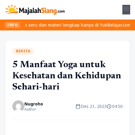
menu
 kelas seru dan materi lengkap hanya di YukBelajar.com. Mulai la
INFO
BERITA
5 Manfaat Yoga untuk
Kesehatan dan Kehidupan
Sehari-hari
Nugroho
calendar_today
schedule
Des 21, 2023
04:50
Author