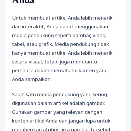
Anda
Untuk membuat artikel Anda lebih menarik
dan interaktif, Anda dapat menggunakan
media pendukung seperti gambar, video,
tabel, atau grafik. Media pendukung tidak
hanya membuat artikel Anda lebih menarik
secara visual, tetapi juga membantu
pembaca dalam memahami konten yang
Anda sampaikan.
Salah satu media pendukung yang sering
digunakan dalam artikel adalah gambar.
Gunakan gambar yang relevan dengan
konten artikel Anda dan jangan lupa untuk
memberikan atribusi jika gambar tersebut