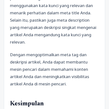
menggunakan kata kunci yang relevan dan
menarik perhatian dalam meta title Anda.
Selain itu, pastikan juga meta description
yang merupakan deskripsi singkat mengenai
artikel Anda mengandung kata kunci yang
relevan.
Dengan mengoptimalkan meta tag dan
deskripsi artikel, Anda dapat membantu
mesin pencari dalam memahami konten
artikel Anda dan meningkatkan visibilitas
artikel Anda di mesin pencari.
Kesimpulan