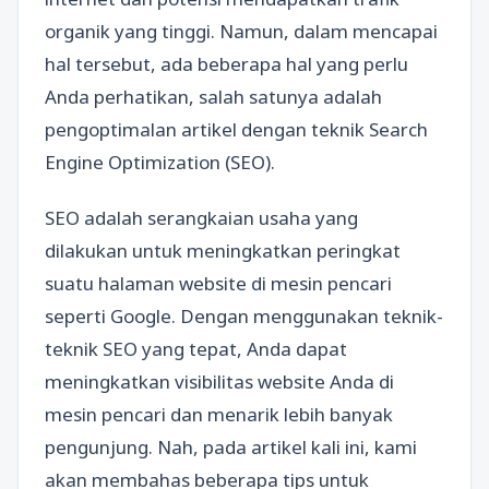
organik yang tinggi. Namun, dalam mencapai
hal tersebut, ada beberapa hal yang perlu
Anda perhatikan, salah satunya adalah
pengoptimalan artikel dengan teknik Search
Engine Optimization (SEO).
SEO adalah serangkaian usaha yang
dilakukan untuk meningkatkan peringkat
suatu halaman website di mesin pencari
seperti Google. Dengan menggunakan teknik-
teknik SEO yang tepat, Anda dapat
meningkatkan visibilitas website Anda di
mesin pencari dan menarik lebih banyak
pengunjung. Nah, pada artikel kali ini, kami
akan membahas beberapa tips untuk