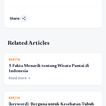
share
Share:
Related Articles
BERITA
5 Fakta Menarik tentang Wisata Pantai di
Indonesia
Read more
arrow_forward
BERITA
{keyword}: Berguna untuk Kesehatan Tubuh