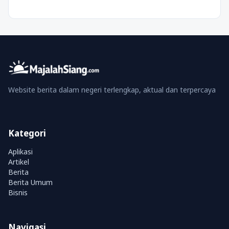
Website berita dalam negeri terlengkap, aktual dan terpercaya
Kategori
Aplikasi
Artikel
Berita
Berita Umum
Bisnis
Navigasi