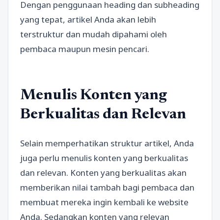
Dengan penggunaan heading dan subheading
yang tepat, artikel Anda akan lebih
terstruktur dan mudah dipahami oleh
pembaca maupun mesin pencari.
Menulis Konten yang
Berkualitas dan Relevan
Selain memperhatikan struktur artikel, Anda
juga perlu menulis konten yang berkualitas
dan relevan. Konten yang berkualitas akan
memberikan nilai tambah bagi pembaca dan
membuat mereka ingin kembali ke website
Anda. Sedangkan konten yang relevan