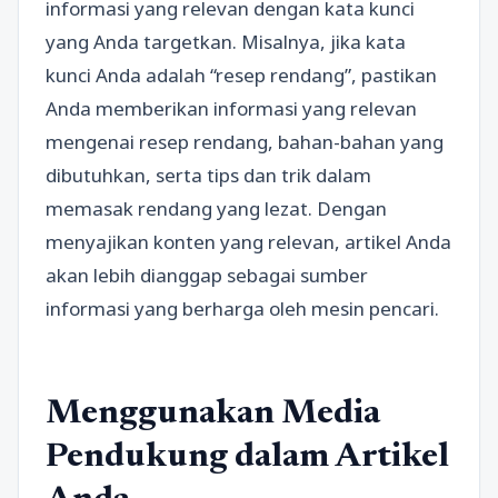
informasi yang relevan dengan kata kunci
yang Anda targetkan. Misalnya, jika kata
kunci Anda adalah “resep rendang”, pastikan
Anda memberikan informasi yang relevan
mengenai resep rendang, bahan-bahan yang
dibutuhkan, serta tips dan trik dalam
memasak rendang yang lezat. Dengan
menyajikan konten yang relevan, artikel Anda
akan lebih dianggap sebagai sumber
informasi yang berharga oleh mesin pencari.
Menggunakan Media
Pendukung dalam Artikel