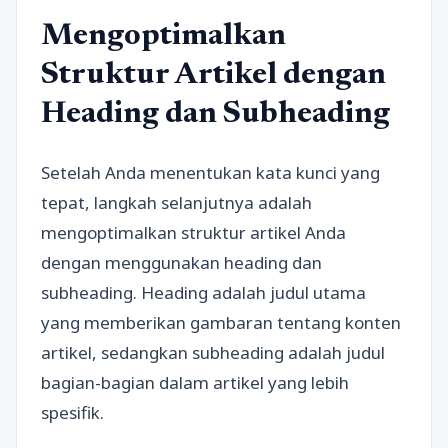
Mengoptimalkan
Struktur Artikel dengan
Heading dan Subheading
Setelah Anda menentukan kata kunci yang
tepat, langkah selanjutnya adalah
mengoptimalkan struktur artikel Anda
dengan menggunakan heading dan
subheading. Heading adalah judul utama
yang memberikan gambaran tentang konten
artikel, sedangkan subheading adalah judul
bagian-bagian dalam artikel yang lebih
spesifik.