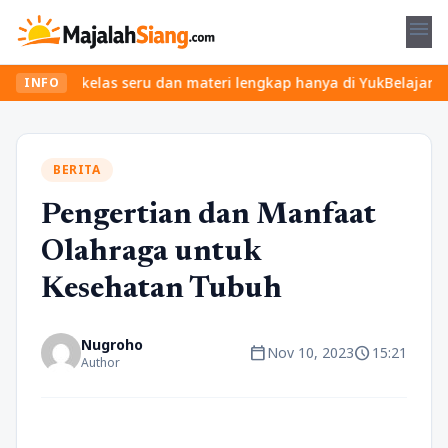
menu
kan kelas seru dan materi lengkap hanya di YukBelajar.com. Mulai 
INFO
BERITA
Pengertian dan Manfaat
Olahraga untuk
Kesehatan Tubuh
Nugroho
calendar_today
schedule
Nov 10, 2023
15:21
Author