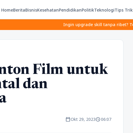
Home
Berita
Bisnis
Kesehatan
Pendidikan
Politik
Teknologi
Tips Trik
Ingin upgrade skill tanpa ribet? Temukan kelas 
ton Film untuk
tal dan
a
calendar_today
schedule
Okt 29, 2023
06:07