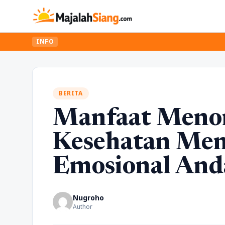
INFO
BERITA
Manfaat Menon
Kesehatan Men
Emosional And
Nugroho
Author