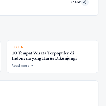
share
Share:
BERITA
10 Tempat Wisata Terpopuler di
Indonesia yang Harus Dikunjungi
Read more
arrow_forward