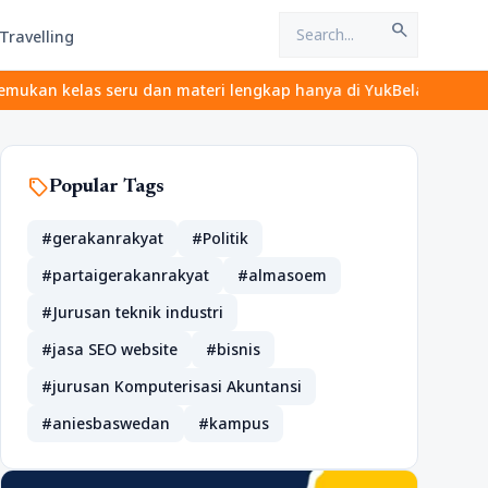
search
Travelling
seru dan materi lengkap hanya di YukBelajar.com. Mulai langkah s
sell
Popular Tags
#gerakanrakyat
#Politik
#partaigerakanrakyat
#almasoem
#Jurusan teknik industri
#jasa SEO website
#bisnis
#jurusan Komputerisasi Akuntansi
#aniesbaswedan
#kampus