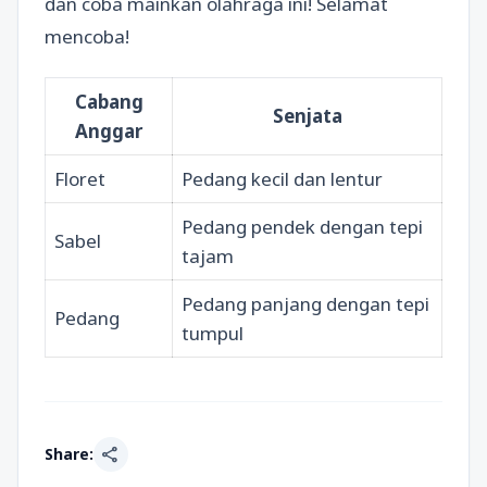
dan coba mainkan olahraga ini! Selamat
mencoba!
Cabang
Senjata
Anggar
Floret
Pedang kecil dan lentur
Pedang pendek dengan tepi
Sabel
tajam
Pedang panjang dengan tepi
Pedang
tumpul
share
Share: