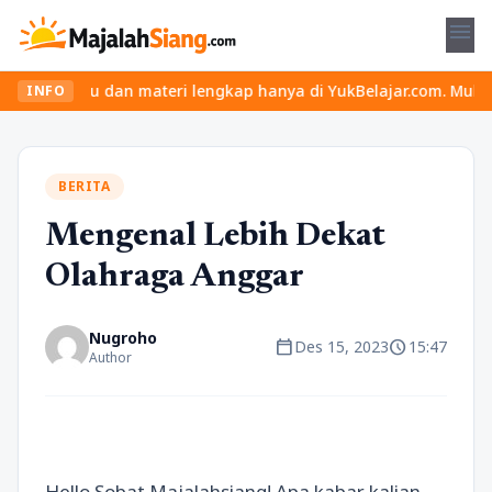
menu
seru dan materi lengkap hanya di YukBelajar.com. Mulai langkah s
INFO
BERITA
Mengenal Lebih Dekat
Olahraga Anggar
Nugroho
calendar_today
schedule
Des 15, 2023
15:47
Author
Hello Sobat Majalahsiang! Apa kabar kalian