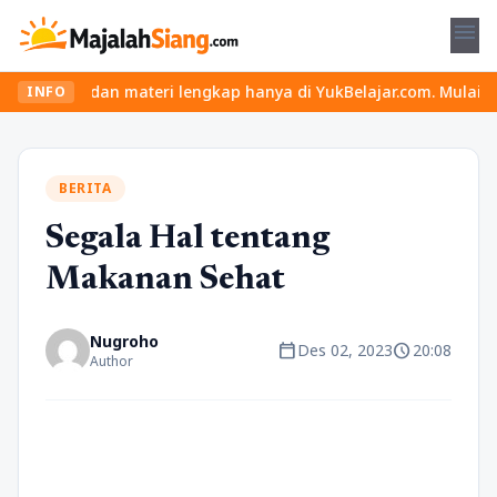
menu
u dan materi lengkap hanya di YukBelajar.com. Mulai langkah suks
INFO
BERITA
Segala Hal tentang
Makanan Sehat
Nugroho
calendar_today
schedule
Des 02, 2023
20:08
Author