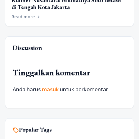
Kuliner Nusantara: Nikmatnya Soto Betawi
di Tengah Kota Jakarta
Read more
arrow_forward
Discussion
Tinggalkan komentar
Anda harus
masuk
untuk berkomentar.
sell
Popular Tags