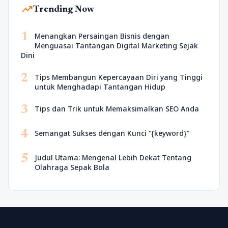
trending_up
Trending Now
1
Menangkan Persaingan Bisnis dengan
Menguasai Tantangan Digital Marketing Sejak
Dini
2
Tips Membangun Kepercayaan Diri yang Tinggi
untuk Menghadapi Tantangan Hidup
3
Tips dan Trik untuk Memaksimalkan SEO Anda
4
Semangat Sukses dengan Kunci “{keyword}”
5
Judul Utama: Mengenal Lebih Dekat Tentang
Olahraga Sepak Bola