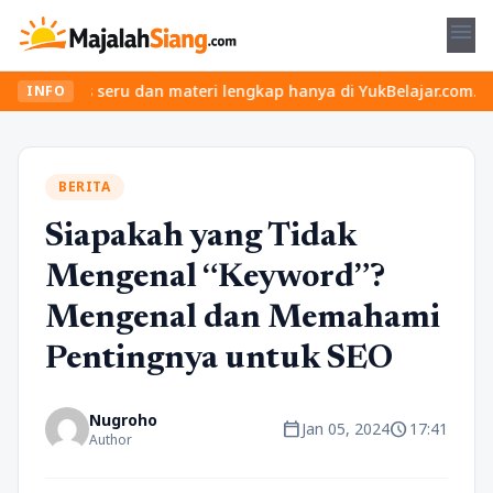
menu
s seru dan materi lengkap hanya di YukBelajar.com. Mulai langkah
INFO
BERITA
Siapakah yang Tidak
Mengenal “Keyword”?
Mengenal dan Memahami
Pentingnya untuk SEO
Nugroho
calendar_today
schedule
Jan 05, 2024
17:41
Author