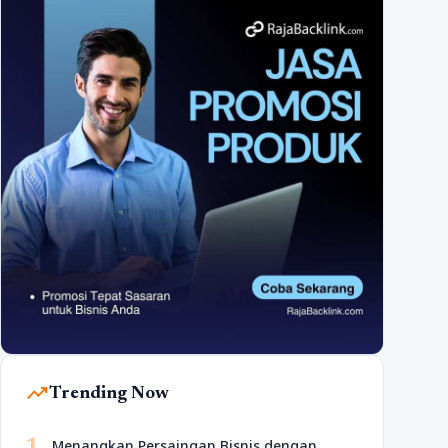
trending_up
Trending Now
Menangkan Persaingan Bisnis dengan