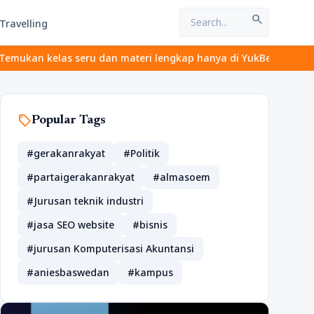
search
Travelling
as seru dan materi lengkap hanya di YukBelajar.com. Mulai langkah
sell
Popular Tags
#gerakanrakyat
#Politik
#partaigerakanrakyat
#almasoem
#Jurusan teknik industri
#jasa SEO website
#bisnis
#jurusan Komputerisasi Akuntansi
#aniesbaswedan
#kampus