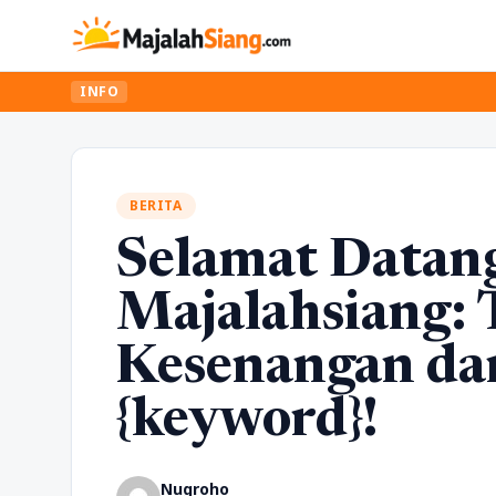
INFO
BERITA
Selamat Datang
Majalahsiang:
Kesenangan da
{keyword}!
Nugroho