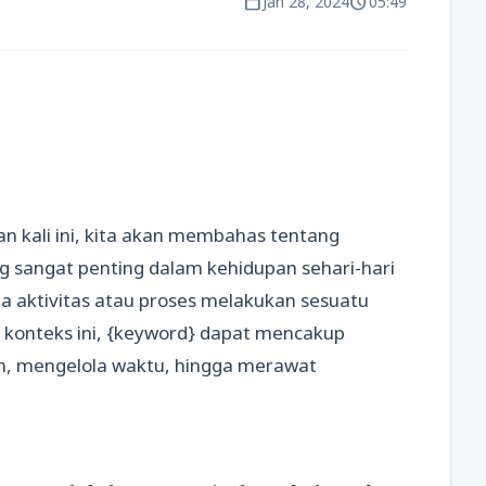
calendar_today
schedule
Jan 28, 2024
05:49
n kali ini, kita akan membahas tentang
g sangat penting dalam kehidupan sehari-hari
a aktivitas atau proses melakukan sesuatu
m konteks ini, {keyword} dapat mencakup
an, mengelola waktu, hingga merawat