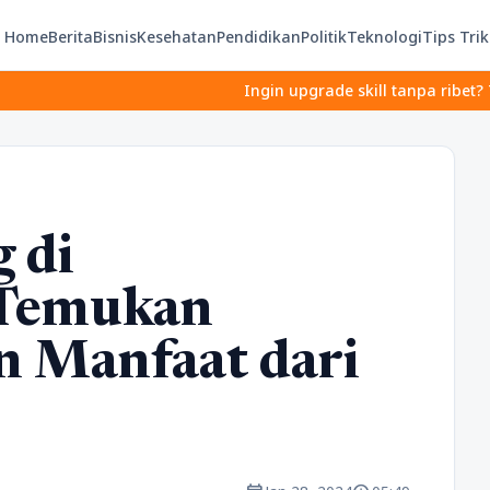
Home
Berita
Bisnis
Kesehatan
Pendidikan
Politik
Teknologi
Tips Trik
Ingin upgrade skill tanpa ribet? Temukan kel
 di
 Temukan
n Manfaat dari